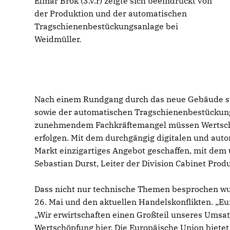
Elmar Brok (3.v.r) zeigte sich beeindruckt von
der Produktion und der automatischen
Tragschienenbestückungsanlage bei
Weidmüller.
Nach einem Rundgang durch das neue Gebäude sta
sowie der automatischen Tragschienenbestückung
zunehmendem Fachkräftemangel müssen Wertschöp
erfolgen. Mit dem durchgängig digitalen und auto
Markt einzigartiges Angebot geschaffen, mit dem 
Sebastian Durst, Leiter der Division Cabinet Pro
Dass nicht nur technische Themen besprochen wu
26. Mai und den aktuellen Handelskonflikten. „Eur
Wir erwirtschaften einen Großteil unseres Umsat
Wertschöpfung hier. Die Europäische Union bietet 