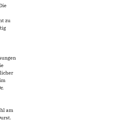
Die
nt zu
tig
ösungen
ie
licher
 im
r.
ahl am
urst.