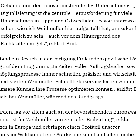
Gebäude und der Innovationsfreude des Unternehmens. „
Digitalisierung ist die zentrale Herausforderung für viele
Unternehmen in Lippe und Ostwestfalen. Es war interessa
sehen, wie sich Weidmüller hier aufgestellt hat, um zukünf
erfolgreich zu sein – auch vor dem Hintergrund des
Fachkräftemangels“, erklärt Brok.
nd ein Besuch in der Fertigung für kundenspezifische L
 auf dem Programm. „In Zeiten voller Auftragsbücher sow
fungsprozesse immer schneller, präziser und wirtschaft
matisierten Weidmüller Schnelllieferservice haben wir ein
unsere Kunden ihre Prozesse optimieren können“, erklärt D
ducts bei Weidmüller, während des Rundgangs.
rden, lag vor allem auch an der bevorstehenden Europaw
opa ist für Weidmüller von zentraler Bedeutung“, erklärt D
zes in Europa und erbringen einen Großteil unserer
uns im Welthandel eine Stärke, die kein Land allein in die