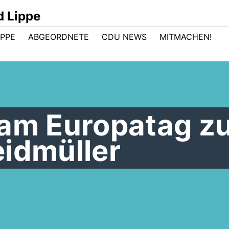
d Lippe
IPPE
ABGEORDNETE
CDU NEWS
MITMACHEN!
 am Europatag z
eidmüller