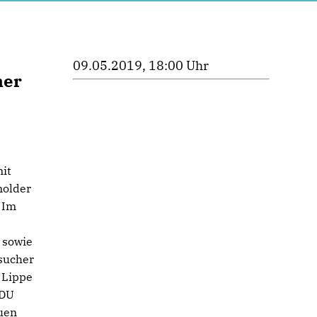
09.05.2019, 18:00 Uhr
ner
it
molder
 Im
 sowie
sucher
 Lippe
CDU
euen