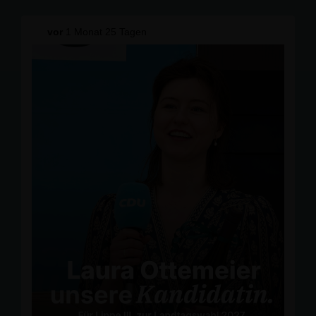
Unsere Veteraninnen und Veteranen verdienen nicht nur
an einem Tag im Jahr Aufmerksamkeit, sondern
vor
1 Monat 25 Tagen
dauerhaft mehr Respekt, Sichtbarkeit und
gesellschaftliche Wertschätzung für ihren Dienst an
unserer Demokratie und Sicherheit.
#
Veteranentag
#
Veteranen
#
Bundeswehr
#
Wertsch
ätzung #
Lippe
VeteransFamilyAndFriends