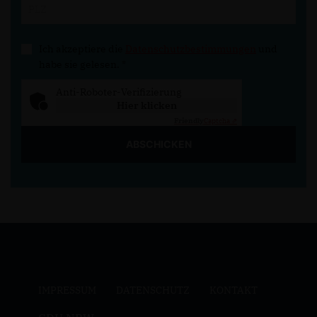
Ich akzeptiere die
Datenschutzbestimmungen
und
habe sie gelesen.
*
Anti-Roboter-Verifizierung
Hier klicken
Friendly
Captcha ⇗
ABSCHICKEN
IMPRESSUM
DATENSCHUTZ
KONTAKT