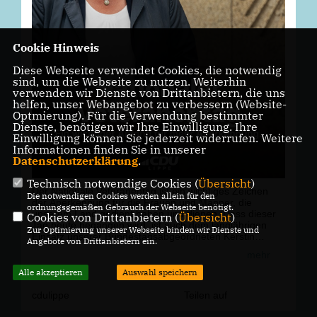
Cookie Hinweis
Diese Webseite verwendet Cookies, die notwendig
sind, um die Webseite zu nutzen. Weiterhin
verwenden wir Dienste von Drittanbietern, die uns
helfen, unser Webangebot zu verbessern (Website-
Optmierung). Für die Verwendung bestimmter
Dienste, benötigen wir Ihre Einwilligung. Ihre
Einwilligung können Sie jederzeit widerrufen. Weitere
Informationen finden Sie in unserer
Datenschutzerklärung
.
Technisch notwendige Cookies (
Übersicht
)
Der Nationale Veteranentag ist ein wichtiges Zeichen
Die notwendigen Cookies werden allein für den
der Anerkennung für die Frauen und Männer, die
ordnungsgemäßen Gebrauch der Webseite benötigt.
unserem Land gedient haben und dienen. Dass dieser
Cookies von Drittanbietern (
Übersicht
)
Tag heute begangen wird, ist auch dem langjährigen
Zur Optimierung unserer Webseite binden wir Dienste und
Einsatz unserer Bundestagsabgeordneten Kerstin
Angebote von Drittanbietern ein.
Vieregge zu verdanken.
mehr
"Klar ist aber auch: Ein einzelner Gedenktag reicht
Alle akzeptieren
Auswahl speichern
nicht", betont Kerstin Vieregge. "In Deutschland gibt es
bislang keine gelebte Veteranenkultur ? das muss sich
cdulippe
Teilen auf
ändern. Der Veteranentag ist ein wichtiger Anfang."