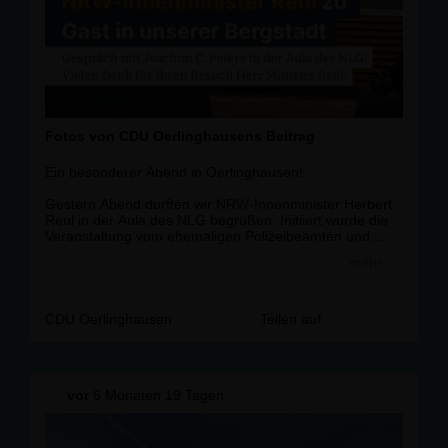
Fotos von CDU Oerlinghausens Beitrag
Ein besonderer Abend in Oerlinghausen!
Gestern Abend durften wir NRW-Innenminister Herbert
Reul in der Aula des NLG begrüßen. Initiiert wurde die
Veranstaltung vom ehemaligen Polizeibeamten und
Krimiautor Joachim H. Peters sowie der Buchhandlung
mehr
Blume Oerlinghausen ? vielen Dank für diese tolle
Gelegenheit!
Anlass des Abends war Reuls Buch "Sicherheit ? Was
CDU Oerlinghausen
Teilen auf
sich ändern muss". Eigentlich, so erzählte er, habe er
nie die Ambition gehabt, ein Buch zu schreiben ? Bücher
von Politikern würden schließlich selten große
Begeisterung auslösen. Doch seine zahlreichen
vor
6 Monaten 19 Tagen
Vorträge in den vergangenen Jahren überzeugten ihn:
Auch Menschen, die ihn nicht live erleben können,
sollten Zugang zu seinen Gedanken bekommen.