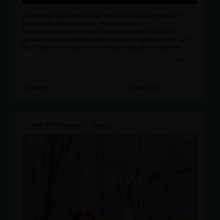
In weniger als einem Jahr steht die Landtagswahl in
Nordrhein-Westfalen an. Heute sind
Mandatsträgerinnen und Mandatsträger aus dem
ganzen Land in Meschede zusammengekommen, um
die Weichen für die kommenden Monate zu stellen.
mehr
Gemeinsam mit @
bundeskanzler
Friedrich Merz,
Ministerpräsident @
hendrik
.wuest und @
paulziemiak
wurde deutlich: Die CDU NRW ist geschlossen, motiviert
und bereit, Nordrhein-Westfalen auch in Zukunft
cdulippe
Teilen auf
erfolgreich zu gestalten. 💪
Fotos: Paul Schneider und Pia Mertens
vor
6 Monaten 15 Tagen