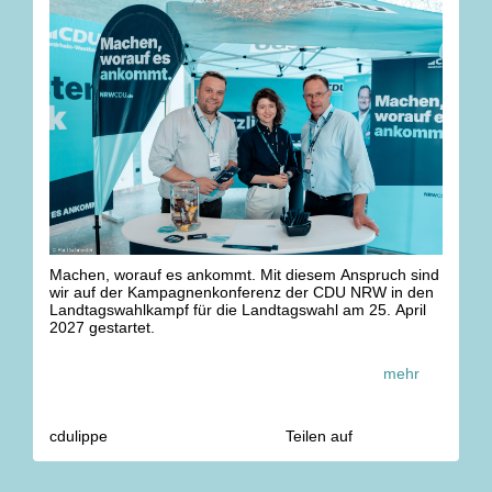
Machen, worauf es ankommt. Mit diesem Anspruch sind
wir auf der Kampagnenkonferenz der CDU NRW in den
Landtagswahlkampf für die Landtagswahl am 25. April
2027 gestartet.
Für Lippe treten an:
mehr
📍 Klaus Hansen ? Lippe I
📍 Lars Brakhage ? Lippe II / Herford III
📍 Laura Ottemeier ? Lippe III
cdulippe
Teilen auf
Gemeinsam kämpfen wir für ein erfolgreiches Lippe in
einem starken Nordrhein-Westfalen. 🖤💪