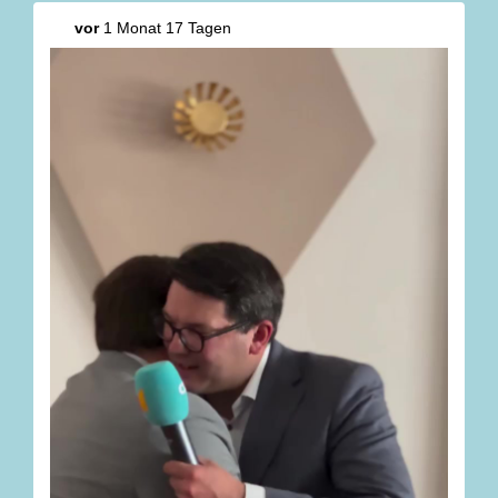
#
CDU
#
CDUNRW
#
Lippe
#
Landtagswahl2027
vor
1 Monat 17 Tagen