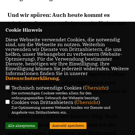
Und wir spüren: Auch heute kommt es
wieder auf uns an, auf eine starke Union aus
Cookie Hinweis
CDU und CSU.
Diese Webseite verwendet Cookies, die notwendig
sind, um die Webseite zu nutzen. Weiterhin
Schauen Sie sich um: Es gibt Kräfte, die
verwenden wir Dienste von Drittanbietern, die uns
helfen, unser Webangebot zu verbessern (Website-
Europa zerstören, spalten und schwächen
Optmierung). Für die Verwendung bestimmter
Dienste, benötigen wir Ihre Einwilligung. Ihre
wollen. Andere wollen nur Geld verteilen
Einwilligung können Sie jederzeit widerrufen. Weitere
Informationen finden Sie in unserer
und neue Schulden machen. Manche wollen
Datenschutzerklärung
.
alles zentralisieren, alles regulieren und
Technisch notwendige Cookies (
Übersicht
)
alles vorschreiben. Und es gibt die, die nur in
Die notwendigen Cookies werden allein für den
ordnungsgemäßen Gebrauch der Webseite benötigt.
Verboten denken.
Cookies von Drittanbietern (
Übersicht
)
Zur Optimierung unserer Webseite binden wir Dienste und
Angebote von Drittanbietern ein.
Das alles aber wäre der falsche Weg. Nein,
unser Europa muss sich dringend um die
Alle akzeptieren
Auswahl speichern
großen Fragen kümmern: um Wohlstand,