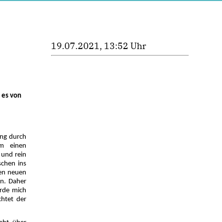
19.07.2021, 13:52 Uhr
 es von
ung durch
um einen
 und rein
chen ins
den neuen
en. Daher
ürde mich
chtet der