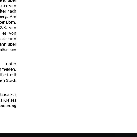
eht über
iter von
iter nach
berg. Am
ter-Born.
2.8. von
t es von
Bosseborn
dann über
Dalhausen
h unter
nmelden.
liert mit
ein Stück
Haase zur
s Kreises
Wanderung