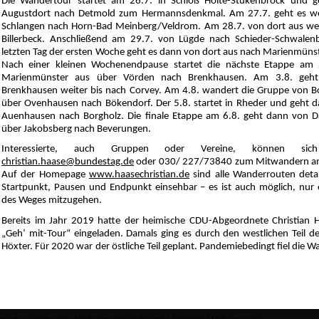
Die Wandertour startet am 26.7. in Schloß Holte-Stukenbrock und g
Augustdort nach Detmold zum Hermannsdenkmal. Am 27.7. geht es we
Schlangen nach Horn-Bad Meinberg/Veldrom. Am 28.7. von dort aus we
Billerbeck. Anschließend am 29.7. von Lügde nach Schieder-Schwalen
letzten Tag der ersten Woche geht es dann von dort aus nach Marienmüns
Nach einer kleinen Wochenendpause startet die nächste Etappe am 
Marienmünster aus über Vörden nach Brenkhausen. Am 3.8. geh
Brenkhausen weiter bis nach Corvey. Am 4.8. wandert die Gruppe von 
über Ovenhausen nach Bökendorf. Der 5.8. startet in Rheder und geht 
Auenhausen nach Borgholz. Die finale Etappe am 6.8. geht dann von 
über Jakobsberg nach Beverungen.
Interessierte, auch Gruppen oder Vereine, können sic
christian.haase@bundestag.de
oder 030/ 227/73840 zum Mitwandern a
Auf der Homepage
www.haasechristian.de
sind alle Wanderrouten detail
Startpunkt, Pausen und Endpunkt einsehbar – es ist auch möglich, nur 
des Weges mitzugehen.
Bereits im Jahr 2019 hatte der heimische CDU-Abgeordnete Christian 
Geh‘ mit-Tour“ eingeladen. Damals ging es durch den westlichen Teil de
Höxter. Für 2020 war der östliche Teil geplant. Pandemiebedingt fiel die 