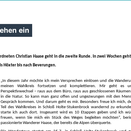
ehen ein
neten Christian Haase geht in die zweite Runde. In zwei Wochen geht
is Höxter bis nach Beverungen.
In diesem Jahr möchte ich mein Versprechen einlösen und die Wander
meinen Wahlkreis fortsetzen und komplettieren. Mir geht es 
Perspektivwechsel – raus aus dem Büro, raus aus geschlossenen Räumen
in die Natur. So kann man ganz offen und ungezwungen mit den Mens
Gespräch kommen. Und darum geht es mir. Besonders freue ich mich, 
Teil des Wahlkreises in Schloß Holte-Stukenbrock wandernd zu erkund
starte ich auch dort. Insgesamt wird es 10 Etappen geben und ich w
freuen, wenn Sie mich ein Stück des Weges begleiten möchten“, beri
passionierte Wanderer Haase, der bereits die Alpen überquerte.