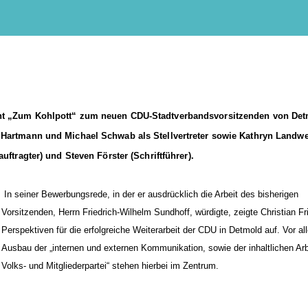
ant „Zum Kohlpott“ zum neuen CDU-Stadtverbandsvorsitzenden von De
e Hartmann und Michael Schwab als Stellvertreter sowie Kathryn Landw
uftragter) und Steven Förster (Schriftführer).
In seiner Bewerbungsrede, in der er ausdrücklich die Arbeit des bisherigen
Vorsitzenden, Herrn Friedrich-Wilhelm Sundhoff, würdigte, zeigte Christian Fr
Perspektiven für die erfolgreiche Weiterarbeit der CDU in Detmold auf. Vor al
Ausbau der „internen und externen Kommunikation, sowie der inhaltlichen Arb
Volks- und Mitgliederpartei“ stehen hierbei im Zentrum.