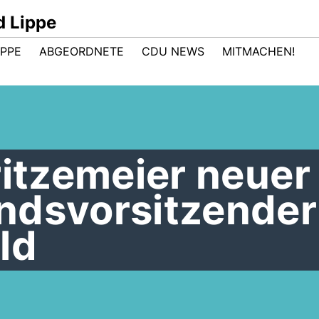
d Lippe
IPPE
ABGEORDNETE
CDU NEWS
MITMACHEN!
ritzemeier neuer
ndsvorsitzender
ld