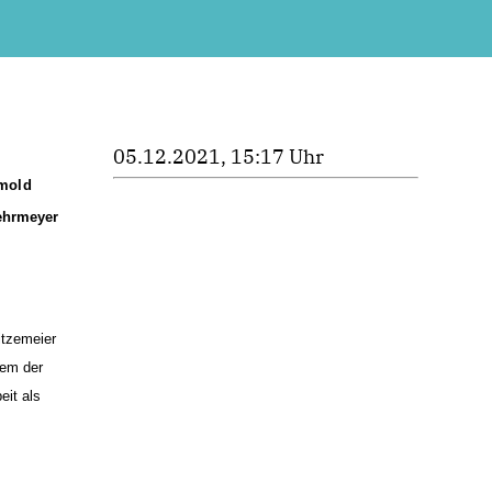
05.12.2021, 15:17 Uhr
tmold
ehrmeyer
itzemeier
lem der
eit als