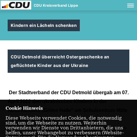
CDU Kreisverband Lippe
Kindern ein Lächeln schenken
CDU Detmold überreicht Ostergeschenke an
geflüchtete Kinder aus der Ukraine
Der Stadtverband der CDU Detmold übergab am 07.
April 2022 den ukrainischen Kindern in der
Cookie Hinweis
Notunterkunft „Grüne Halle“ am Schulzentrum Mitte
Diese Webseite verwendet Cookies, die notwendig
Osterpäckchen. Dem Engagement des
sind, um die Webseite zu nutzen. Weiterhin
verwenden wir Dienste von Drittanbietern, die uns
Stadtverbandsvorstands, vor allem durch Christian
helfen, unser Webangebot zu verbessern (Website-
Fritzemeier und Renate Hartmann, war es zu