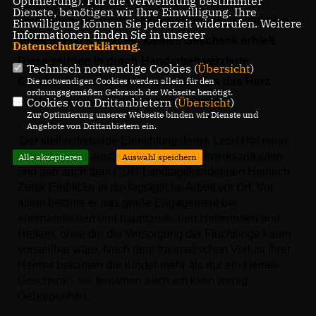
Optmierung). Für die Verwendung bestimmter
Dienste, benötigen wir Ihre Einwilligung. Ihre
verdanken, dass unter Mithilfe Detmolder Eisdielen
Einwilligung können Sie jederzeit widerrufen. Weitere
Informationen finden Sie in unserer
jedes der 66 Kinder ein kleines Geschenk erhielt.
Datenschutzerklärung
.
Diese wurden in durch Handarbeit verzierte
Technisch notwendige Cookies (
Übersicht
)
Geschenktüten überreicht, da nur das das Herz
Die notwendigen Cookies werden allein für den
ordnungsgemäßen Gebrauch der Webseite benötigt.
Cookies von Drittanbietern (
Übersicht
)
erreicht, was auch von Herzen kommt.
Zur Optimierung unserer Webseite binden wir Dienste und
Angebote von Drittanbietern ein.
Der stellvertretende Einrichtungsleiter, Leon Haimann,
bedankte sich ausdrücklich für die Aufmerksamkeiten
Alle akzeptieren
Auswahl speichern
und gab auch dem CDU-Landtagskandidaten Heinrich
Zertik Einblicke in die tagtägliche Arbeit vor Ort. Vor
allem betonte er das große Engagement der
ehrenamtlichen und hauptamtlichen Helferinnen und
Helfern, ohne die die Versorgung der Flüchtlinge kaum
vorstellbar wäre. Nach dem traumatischen Verlust ihrer
Heimat bekamen die Kinder mehr als nur ein kleines
Geschenk - sie bekamen auch ein klein wenig
Geborgenheit.