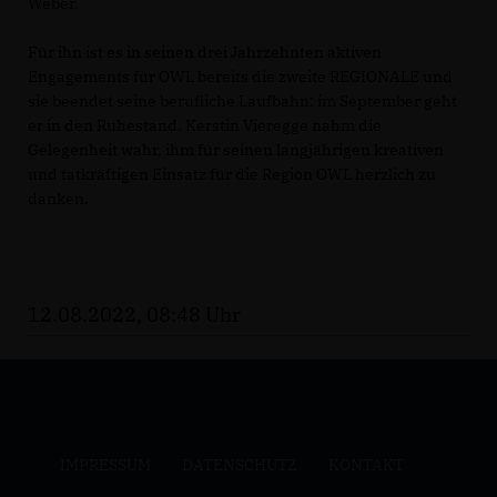
Weber.
Für ihn ist es in seinen drei Jahrzehnten aktiven
Engagements für OWL bereits die zweite REGIONALE und
sie beendet seine berufliche Laufbahn: im September geht
er in den Ruhestand. Kerstin Vieregge nahm die
Gelegenheit wahr, ihm für seinen langjährigen kreativen
und tatkräftigen Einsatz für die Region OWL herzlich zu
danken.
12.08.2022, 08:48 Uhr
IMPRESSUM
DATENSCHUTZ
KONTAKT