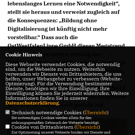
lebenslanges Lernen eine Notwendigkeit“,
stellt sie heraus und verweist zugleich auf
die Konsequenzen: „Bildung ohne
Digitalisierung ist künftig nicht mehr
vorstellbar.“ Dass auch die
OstWestfalenLippe GmbH diesen Megatrend
in „sechs Leitprojekten entlang der
Cookie Hinweis
Bildungskette“ aufgreift, wertet Vieregge als
Diese Webseite verwendet Cookies, die notwendig
sind, um die Webseite zu nutzen. Weiterhin
wichtigen Beitrag zur Fachkräftesicherung.
verwenden wir Dienste von Drittanbietern, die uns
helfen, unser Webangebot zu verbessern (Website-
Bei Geschäftsführer Herbert Weber und
Optmierung). Für die Verwendung bestimmter
Annette Nothnagel, Leiterin der REGIONALE
Dienste, benötigen wir Ihre Einwilligung. Ihre
Einwilligung können Sie jederzeit widerrufen. Weitere
2022, informierte sie sich, wie die Region die
Informationen finden Sie in unserer
Datenschutzerklärung
.
Weichen für die Zukunft gestellt hat.
Technisch notwendige Cookies (
Übersicht
)
Die notwendigen Cookies werden allein für den
ordnungsgemäßen Gebrauch der Webseite benötigt.
Cookies von Drittanbietern (
Übersicht
)
Zur Optimierung unserer Webseite binden wir Dienste und