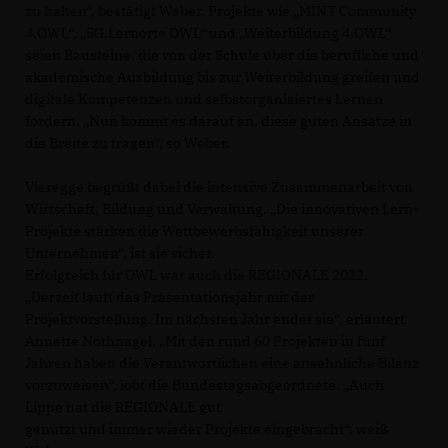
zu halten“, bestätigt Weber. Projekte wie „MINT Community
4.OWL“, „5G.Lernorte OWL“ und „Weiterbildung 4.OWL“
seien Bausteine, die von der Schule über die berufliche und
akademische Ausbildung bis zur Weiterbildung greifen und
digitale Kompetenzen und selbstorganisiertes Lernen
fördern. „Nun kommt es darauf an, diese guten Ansätze in
die Breite zu tragen“, so Weber.
Vieregge begrüßt dabei die intensive Zusammenarbeit von
Wirtschaft, Bildung und Verwaltung. „Die innovativen Lern-
Projekte stärken die Wettbewerbsfähigkeit unserer
Unternehmen“, ist sie sicher.
Erfolgreich für OWL war auch die REGIONALE 2022.
Derzeit läuft das Präsentationsjahr mit der
Projektvorstellung. Im nächsten Jahr endet sie“, erläutert
Annette Nothnagel. „Mit den rund 60 Projekten in fünf
Jahren haben die Verantwortlichen eine ansehnliche Bilanz
vorzuweisen“, lobt die Bundestagsabgeordnete. „Auch
Lippe hat die REGIONALE gut
genutzt und immer wieder Projekte eingebracht“, weiß