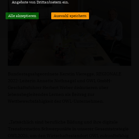
Angebote von Drittanbietern ein.
Alle akzeptieren
Auswahl speichern
Bundestagsabgeordnete Kerstin Vieregge, REGIONALE
2022-Leiterin Annette Nothnagel und OWL GmbH-
Geschäftsführer Herbert Weber diskutieren über
lebensbegleitendes Lernen als Beitrag zur
Wettbewerbsfähigkeit der OWL-Unternehmen.
Tatsächlich sind berufliche Bildung und ihre digitale
Transformation Schwerpunkte in unserer Gesamtstrategie
OWL2025, um den Wirtschaftsstandort OWL zukunftsfähig