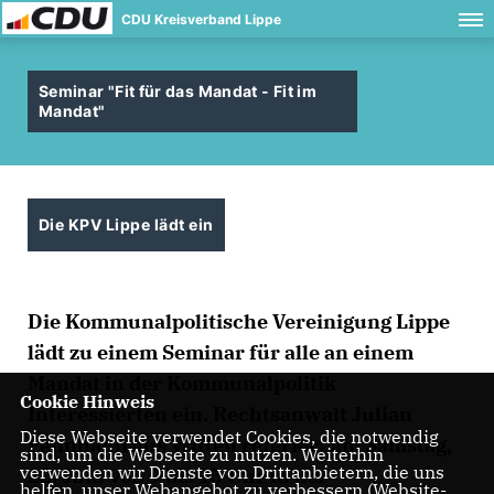
CDU Kreisverband Lippe
Seminar "Fit für das Mandat - Fit im
Mandat"
Die KPV Lippe lädt ein
Die Kommunalpolitische Vereinigung Lippe
lädt zu einem Seminar für alle an einem
Mandat in der Kommunalpolitik
Cookie Hinweis
Interessierten ein. Rechtsanwalt Julian
Diese Webseite verwendet Cookies, die notwendig
Fennhahn aus Witten referiert am Samstag,
sind, um die Webseite zu nutzen. Weiterhin
verwenden wir Dienste von Drittanbietern, die uns
22. Juni von 9 bis 15 Uhr in der
helfen, unser Webangebot zu verbessern (Website-