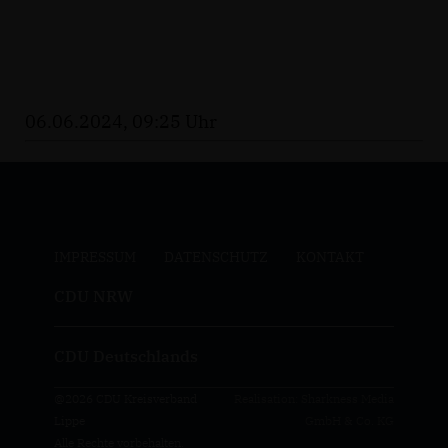
06.06.2024, 09:25 Uhr
IMPRESSUM
DATENSCHUTZ
KONTAKT
CDU NRW
CDU Deutschlands
@2026 CDU Kreisverband
Realisation: Sharkness Media
Lippe
GmbH & Co. KG
Alle Rechte vorbehalten.