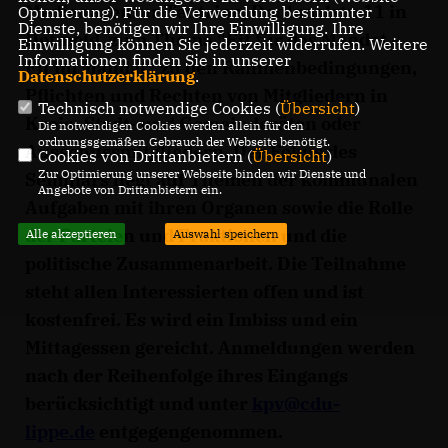
Medienagentur Teutrine, Denkmalstr. 11 in
Optmierung). Für die Verwendung bestimmter
Dienste, benötigen wir Ihre Einwilligung. Ihre
Detmold, zum Thema "Fit für das Mandat -
Einwilligung können Sie jederzeit widerrufen. Weitere
Informationen finden Sie in unserer
Fit im Mandat" zu den Rahmenbedingungen,
Datenschutzerklärung
.
Pflichten und Rechten von Mitgliedern in
Technisch notwendige Cookies (
Übersicht
)
Kreis- Stadt- und Gemeinderäten oder
Die notwendigen Cookies werden allein für den
ordnungsgemäßen Gebrauch der Webseite benötigt.
Ausschussmitgliedern. Der Fokus des
Cookies von Drittanbietern (
Übersicht
)
Zur Optimierung unserer Webseite binden wir Dienste und
Seminars liegt auf Themen der kommunalen
Angebote von Drittanbietern ein.
Aufgaben mit ihren Organen sowie die Rolle
der Parteien und Fraktionen und die
Alle akzeptieren
Auswahl speichern
politische Zusammenarbeit. Die Teilnahme
steht allen Interessierten offen und ist
kostenfrei. Es wird ein Imbiss und ein
Mittagessen gereicht. Anmeldungen werden
nach der Reihenfolge ihres Eingangs
berücksichtigt und unter
kpv@cdu-
lippe.de
entgegengenommen.