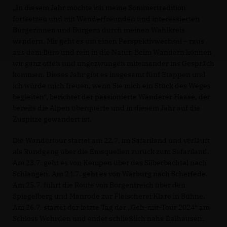
In diesem Jahr möchte ich meine Sommertradition
fortsetzen und mit Wanderfreunden und interessierten
Bürgerinnen und Bürgern durch meinen Wahlkreis
wandern. Mir geht es um einen Perspektivwechsel – raus
aus dem Büro und rein in die Natur. Beim Wandern können
wir ganz offen und ungezwungen miteinander ins Gespräch
kommen. Dieses Jahr gibt es insgesamt fünf Etappen und
ich würde mich freuen, wenn Sie mich ein Stück des Weges
begleiten“, berichtet der passionierte Wanderer Haase, der
bereits die Alpen überquerte und in diesem Jahr auf die
Zuspitze gewandert ist.
Die Wandertour startet am 22.7. im Safariland und verläuft
als Rundgang über die Emsquellen zurück zum Safariland.
Am 23.7. geht es von Kempen über das Silberbachtal nach
Schlangen. Am 24.7. geht es von Warburg nach Scherfede.
Am 25.7. führt die Route von Borgentreich über den
Spiegelberg und Manrode zur Fleischerei Klare in Bühne.
Am 26.7. startet der letzte Tag der „Geh-mit-Tour 2024“ am
Schloss Wehrden und endet schließlich nahe Dalhausen.