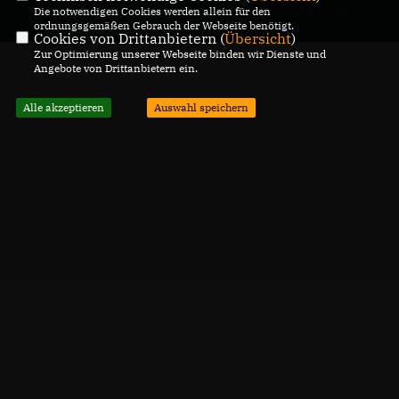
Die notwendigen Cookies werden allein für den
Lippe
GmbH & Co. KG
ordnungsgemäßen Gebrauch der Webseite benötigt.
Alle Rechte vorbehalten.
Cookies von Drittanbietern (
Übersicht
)
Zur Optimierung unserer Webseite binden wir Dienste und
Angebote von Drittanbietern ein.
Alle akzeptieren
Auswahl speichern