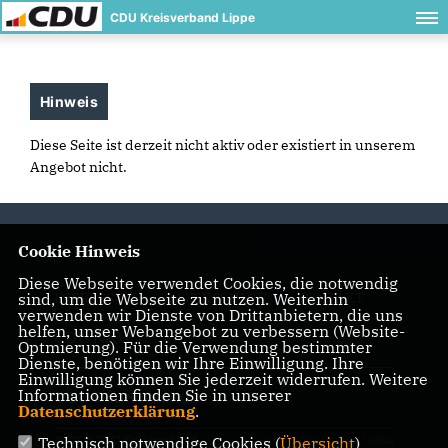
CDU Kreisverband Lippe
Hinweis
Diese Seite ist derzeit nicht aktiv oder existiert in unserem
Angebot nicht.
Cookie Hinweis
Diese Webseite verwendet Cookies, die notwendig
sind, um die Webseite zu nutzen. Weiterhin
IMPRESSUM
DATENSCHUTZ
KONTAKT
verwenden wir Dienste von Drittanbietern, die uns
helfen, unser Webangebot zu verbessern (Website-
CDU NRW
Optmierung). Für die Verwendung bestimmter
Dienste, benötigen wir Ihre Einwilligung. Ihre
Einwilligung können Sie jederzeit widerrufen. Weitere
Informationen finden Sie in unserer
CDU Deutschlands
Datenschutzerklärung
.
@2026 CDU Kreisverband
Realisation: Sharkness Media
Technisch notwendige Cookies (
Übersicht
)