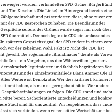
verweigert wurden, verhandelten SPD, Grüne, BürgerBünd
und Tim Kirschnik (Die Linke) im Hintergrund bereits ein
Zählgemeinschaft und präsentierten diese, ohne zuvor ern
mit der CDU gesprochen zu haben. Die Beendigung der
Gespräche seitens der Grünen wurde sogar nur noch über
SPD übermittelt. Dennoch legte die CDU ein umfassendes
Ein späteres Gesprächssignal der SPD endete in einem vore
noch vor der geheimen Wahl. Fakt ist: Nicht die CDU hat
ht gewollt. Die sogenannte „Brandmauer“ diente als Vorwa
ließen – ein Vorgehen, das den Wählerwillen ignoriert.
demokratisch legitimierten und fachlich begründeten Vor
Unterstützung des Einzelratsmitglieds Diana Ammer (Die L
lles Weitere ist Demokratie. Wer dies kritisiert, kritisiert
estimmt haben, als man es gern gehabt hätte. Wer andere
n Gesprächseinladungen zu folgen. Die CDU stand und steht
Mitte bereit. Sachorientierte Entscheidungen und konkre
re Stadt sind für uns zentral. Wir respektieren, dass and
lässt sich verbinden, wenn gegenseitige Wertschätzung bes