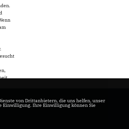
nden.
nd
 Wenn
 am
.
gesucht
en,
heit
enste von Drittanbietern, die uns helfen, unser
Einwilligung. Ihre Einwilligung können Sie