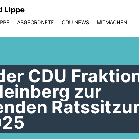
d Lippe
IPPE
ABGEORDNETE
CDU NEWS
MITMACHEN!
der CDU Fraktio
einberg zur
renden Ratssitzu
025