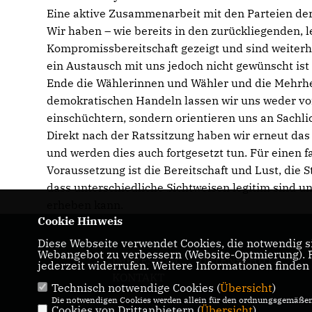
Eine aktive Zusammenarbeit mit den Parteien der
Wir haben – wie bereits in den zurückliegenden,
Kompromissbereitschaft gezeigt und sind weiterh
ein Austausch mit uns jedoch nicht gewünscht ist
Ende die Wählerinnen und Wähler und die Mehrhei
demokratischen Handeln lassen wir uns weder v
einschüchtern, sondern orientieren uns an Sachli
Direkt nach der Ratssitzung haben wir erneut da
und werden dies auch fortgesetzt tun. Für einen fa
Voraussetzung ist die Bereitschaft und Lust, die
dass unterschiedliche Sichtweisen legitim sind u
erheben kann.
Cookie Hinweis
Diese Webseite verwendet Cookies, die notwendig si
Webangebot zu verbessern (Website-Optmierung). Fü
IMPRESSUM
DATENSCHUTZ
jederzeit widerrufen. Weitere Informationen finden
KONTAKT
Technisch notwendige Cookies (
Übersicht
)
Die notwendigen Cookies werden allein für den ordnungsgemäßen 
Cookies von Drittanbietern (
Übersicht
)