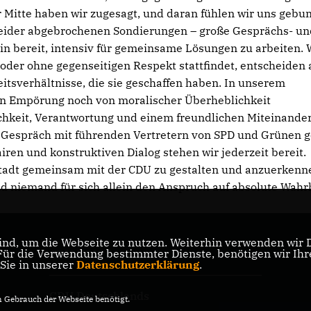
 Mitte haben wir zugesagt, und daran fühlen wir uns gebu
 leider abgebrochenen Sondierungen – große Gesprächs- u
in bereit, intensiv für gemeinsame Lösungen zu arbeiten.
 oder ohne gegenseitigen Respekt stattfindet, entscheiden
tsverhältnisse, die sie geschaffen haben. In unserem
on Empörung noch von moralischer Überheblichkeit
chkeit, Verantwortung und einem freundlichen Miteinander
s Gespräch mit führenden Vertretern von SPD und Grünen 
iren und konstruktiven Dialog stehen wir jederzeit bereit.
 Stadt gemeinsam mit der CDU zu gestalten und anzuerkenn
nd niemand für sich allein den Anspruch auf absolute Wahr
nd, um die Webseite zu nutzen. Weiterhin verwenden wir Di
r die Verwendung bestimmter Dienste, benötigen wir Ihre 
CDU NRW
 Sie in unserer
Datenschutzerklärung
.
CDU Deutschlands
Gebrauch der Webseite benötigt.