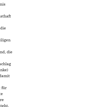
nis
e
sthaft
 die
iligen
nd, die
schlag
inke)
 damit
 für
te
ere
teht.