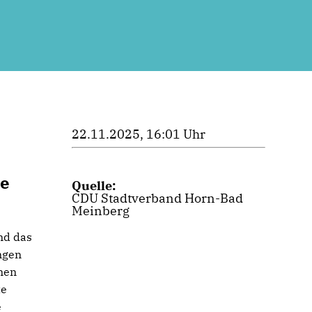
22.11.2025, 16:01 Uhr
ie
Quelle:
CDU Stadtverband Horn-Bad
Meinberg
nd das
ngen
nen
te
e